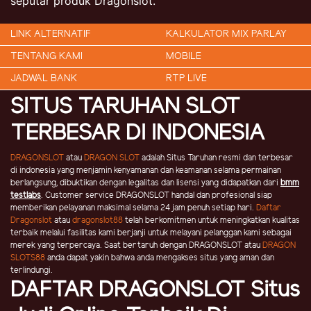
seputar produk Dragonslot.
LINK ALTERNATIF
KALKULATOR MIX PARLAY
TENTANG KAMI
MOBILE
JADWAL BANK
RTP LIVE
SITUS TARUHAN SLOT
TERBESAR DI INDONESIA
DRAGONSLOT
atau
DRAGON SLOT
adalah Situs Taruhan resmi dan terbesar
di indonesia yang menjamin kenyamanan dan keamanan selama permainan
berlangsung, dibuktikan dengan legalitas dan lisensi yang didapatkan dari
bmm
testlabs
. Customer service DRAGONSLOT handal dan profesional siap
memberikan pelayanan maksimal selama 24 jam penuh setiap hari.
Daftar
Dragonslot
atau
dragonslot88
telah berkomitmen untuk meningkatkan kualitas
terbaik melalui fasilitas kami berjanji untuk melayani pelanggan kami sebagai
merek yang terpercaya. Saat bertaruh dengan DRAGONSLOT atau
DRAGON
SLOTS88
anda dapat yakin bahwa anda mengakses situs yang aman dan
terlindungi.
DAFTAR DRAGONSLOT Situs