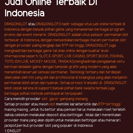
Judi Online Terbaik Di
Indonesia
DRAGONSLOT
atau
DRAGONSLOTS
hadir sebagai situs judi online terbaik di
Indonesia dengan banyak pilihan game yang menawarkan berbagai program
promo dan event menarik. DRAGONSLOT adalah situs pelopor permainan slot
terbesar di Indonesia, dengan menyediakan berbagai macam permainan slot
dengan provider paling lengkap dan RTP tertinggi, DRAGONSLOT
juga
menghadirkan berbagai game
taruhan online
dengan kualitar level
internasional seperti SLOT, E-SPORT, LIVE CASINO, SPORT BOOK, FISHING,
TOTO, IDN LIVE, MICKEY MOUSE, TANGKAS,menghadirkan pengalaman seru
bermain kedalam game dengan tampilan grafik yang modern yang akan
menambah keseruan sensasi permainan. Teknologi terbaru dan terdepan
dikerjakan oleh tim yang ahli dan profesional di bidangnya yang akan menjamin
permainan lebih aman dan nyaman. Setiap proses transaksi di DRAGONSLOT
lebih cepat karena di support banyak pilihan bank swasta terbaik juga
berbagai pilihan metode pembayaran terpopuler.
Cara memilih provider
slot gacor gampang menang
Setiap provider atau mesin
slot
memiliki karakteristik dan
RTP tertinggi
masing masing , untuk itu bettor atau pemain harus melakukan riset terlebih
dahulu sebelum melakukan deposit atau bettingan . Mulai dari menentukan
provider mana yang akan dipilih untuk melakukan bettingan atau menacari
jackpot,berikut provider slot yang populer di indonesia :
1.IDNSLOT