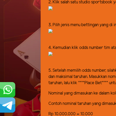
2. Klik salah satu studio sportsbook y
3. Pilih jenis menu bettingan yang di 
4. Kemudian klik odds number tim ata
5. Setelah memilih odds number, silah
dan maksimal taruhan. Masukkan nomi
taruhan, lalu klik """"Place Bet"""" u
Nominal yang dimasukan ke dalam kolo
Contoh nominal taruhan yang dimasuk
Rp 10.000.000 = 10.000