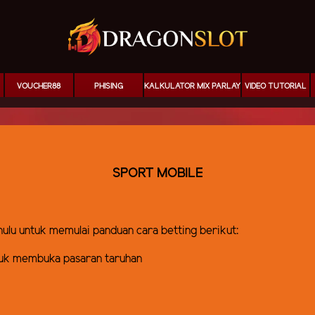
VOUCHER88
PHISING
KALKULATOR MIX PARLAY
VIDEO TUTORIAL
SPORT MOBILE
ahulu untuk memulai panduan cara betting berikut:
ntuk membuka pasaran taruhan