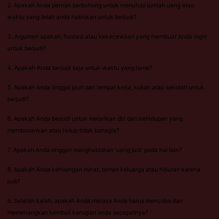
2. Apakah Anda pernah berbohong untuk menutupi jumlah uang atau
waktu yang telah anda habiskan untuk berjudi?
3. Argumen apakah, frustasi atau kekecewaan yang membuat Anda ingin
untuk berjudi?
4. Apakah Anda berjudi saja untuk waktu yang lama?
5. Apakah Anda tinggal jauh dari tempat kerja, kuliah atau sekolah untuk
berjudi?
6. Apakah Anda berjudi untuk melarikan diri dari kehidupan yang
membosankan atau hidup tidak bahagia?
7. Apakah Anda enggan menghabiskan 'uang judi' pada hal lain?
8. Apakah Anda kehilangan minat, teman keluarga atau hiburan karena
judi?
9. Setelah kalah, apakah Anda merasa Anda harus mencoba dan
memenangkan kembali kerugian anda secepatnya?