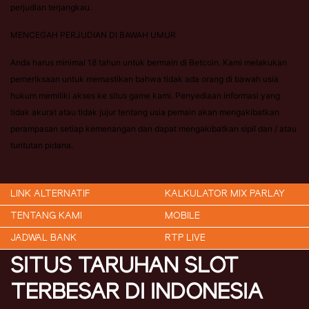
perjudian terjangkau.
MENCEGAH PERJUDIAN DI BAWAH UMUR
Anda harus minimal 18 tahun untuk bermain di Betcoin. Kami melakukan
pemeriksaan untuk memastikan bahwa tidak ada orang di bawah usia
hukum memiliki akses ke situs game kami. Penyediaan informasi yang
tidak akurat atau tidak jujur tentang usia pemain akan mengakibatkan
perampasan setiap kemenangan dan dapat mengakibatkan sipil dan / atau
tuntutan pidana.
LINK ALTERNATIF
KALKULATOR MIX PARLAY
TENTANG KAMI
MOBILE
JADWAL BANK
RTP LIVE
SITUS TARUHAN SLOT
TERBESAR DI INDONESIA