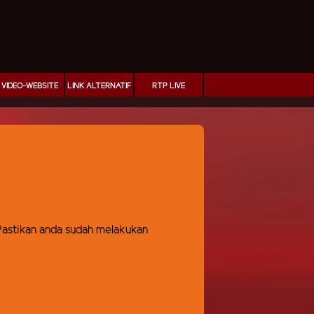
VIDEO-WEBSITE
LINK ALTERNATIF
RTP LIVE
Pastikan anda sudah melakukan