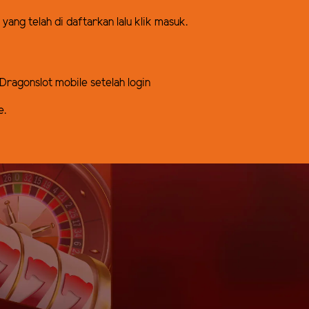
ang telah di daftarkan lalu klik masuk.
Dragonslot mobile setelah login
e.