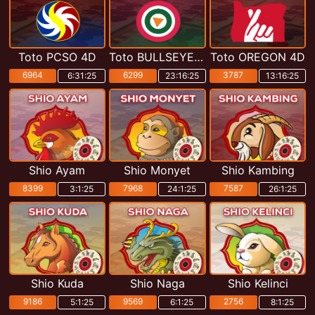
Toto PCSO 4D
Toto BULLSEYE 4D
Toto OREGON 4D
6964
6299
3787
6:31:24
23:16:24
13:16:24
Shio Ayam
Shio Monyet
Shio Kambing
8399
7968
7587
3:1:24
24:1:24
26:1:24
Shio Kuda
Shio Naga
Shio Kelinci
9186
9569
2756
5:1:24
6:1:24
8:1:24