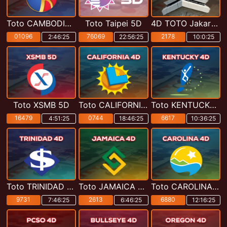
Toto CAMBODIA 5D
Toto Taipei 5D
4D TOTO Jakarta POOLS
01096
76069
2178
2:46:24
22:56:24
10:0:24
Toto XSMB 5D
Toto CALIFORNIA 4D
Toto KENTUCKY 4D
16479
0744
6617
4:51:24
18:46:24
10:36:24
Toto TRINIDAD & TOBAGO 4D
Toto JAMAICA 4D
Toto CAROLINA 4D
9731
2613
6880
7:46:24
6:46:24
12:16:24