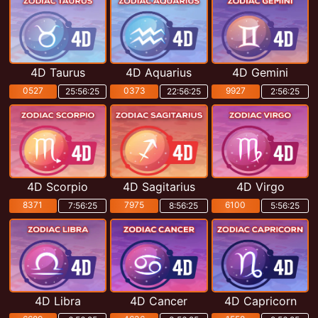
4D Taurus
4D Aquarius
4D Gemini
0527
0373
9927
25:56:24
22:56:24
2:56:24
4D Scorpio
4D Sagitarius
4D Virgo
8371
7975
6100
7:56:24
8:56:24
5:56:24
4D Libra
4D Cancer
4D Capricorn