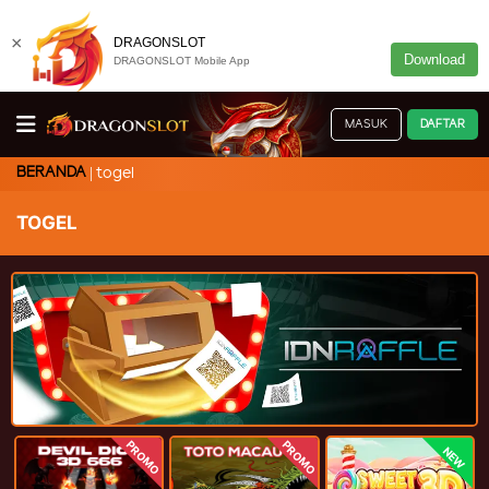
×
DRAGONSLOT
Download
DRAGONSLOT Mobile App
MASUK
DAFTAR
BERANDA
togel
TOGEL
PROMO
PROMO
NEW