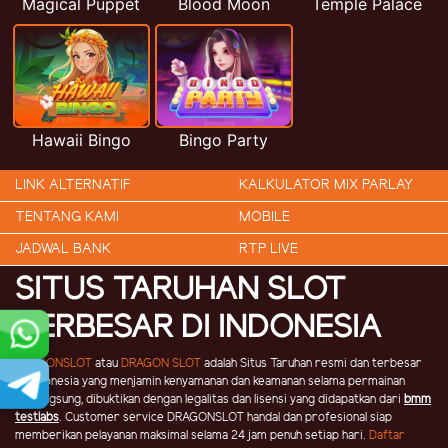
Magical Puppet
Blood Moon
Temple Palace
Hawaii Bingo
Bingo Party
LINK ALTERNATIF
KALKULATOR MIX PARLAY
TENTANG KAMI
MOBILE
JADWAL BANK
RTP LIVE
SITUS TARUHAN SLOT
TERBESAR DI INDONESIA
DRAGONSLOT
atau
DRAGON SLOT
adalah Situs Taruhan resmi dan terbesar
di indonesia yang menjamin kenyamanan dan keamanan selama permainan
berlangsung, dibuktikan dengan legalitas dan lisensi yang didapatkan dari
bmm
testlabs
. Customer service DRAGONSLOT handal dan profesional siap
memberikan pelayanan maksimal selama 24 jam penuh setiap hari.
Daftar