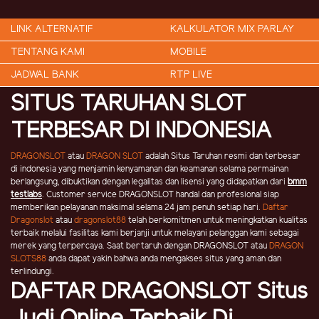
LINK ALTERNATIF
KALKULATOR MIX PARLAY
TENTANG KAMI
MOBILE
JADWAL BANK
RTP LIVE
SITUS TARUHAN SLOT
TERBESAR DI INDONESIA
DRAGONSLOT
atau
DRAGON SLOT
adalah Situs Taruhan resmi dan terbesar
di indonesia yang menjamin kenyamanan dan keamanan selama permainan
berlangsung, dibuktikan dengan legalitas dan lisensi yang didapatkan dari
bmm
testlabs
. Customer service DRAGONSLOT handal dan profesional siap
memberikan pelayanan maksimal selama 24 jam penuh setiap hari.
Daftar
Dragonslot
atau
dragonslot88
telah berkomitmen untuk meningkatkan kualitas
terbaik melalui fasilitas kami berjanji untuk melayani pelanggan kami sebagai
merek yang terpercaya. Saat bertaruh dengan DRAGONSLOT atau
DRAGON
SLOTS88
anda dapat yakin bahwa anda mengakses situs yang aman dan
terlindungi.
DAFTAR DRAGONSLOT Situs