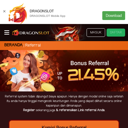
×
DRAGONSLOT
Download
DRAGONSLOT Mobile App
MASUK
DAFTAR
BERANDA
Referral
Referral system tidak dipungut biaya apapun. Hanya dengan modal online saja setelah
itu anda hanya tinggal mengecek keuntungan Anda yang dapat dilihat secara online
kapanpun dan dimanapun.
Register
sekarang juga
& referensikan Link referral Anda
.