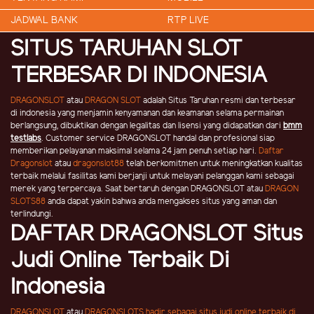
JADWAL BANK
RTP LIVE
SITUS TARUHAN SLOT
TERBESAR DI INDONESIA
DRAGONSLOT
atau
DRAGON SLOT
adalah Situs Taruhan resmi dan terbesar
di indonesia yang menjamin kenyamanan dan keamanan selama permainan
berlangsung, dibuktikan dengan legalitas dan lisensi yang didapatkan dari
bmm
testlabs
. Customer service DRAGONSLOT handal dan profesional siap
memberikan pelayanan maksimal selama 24 jam penuh setiap hari.
Daftar
Dragonslot
atau
dragonslot88
telah berkomitmen untuk meningkatkan kualitas
terbaik melalui fasilitas kami berjanji untuk melayani pelanggan kami sebagai
merek yang terpercaya. Saat bertaruh dengan DRAGONSLOT atau
DRAGON
SLOTS88
anda dapat yakin bahwa anda mengakses situs yang aman dan
terlindungi.
DAFTAR DRAGONSLOT Situs
Judi Online Terbaik Di
Indonesia
DRAGONSLOT
atau
DRAGONSLOTS
hadir sebagai situs judi online terbaik di