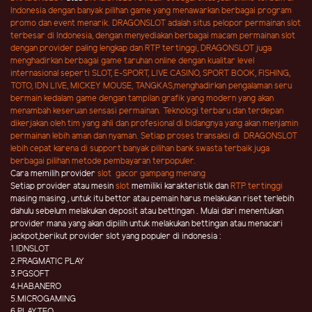
Indonesia dengan banyak pilihan game yang menawarkan berbagai program
promo dan event menarik. DRAGONSLOT adalah situs pelopor permainan slot
terbesar di Indonesia, dengan menyediakan berbagai macam permainan slot
dengan provider paling lengkap dan RTP tertinggi, DRAGONSLOT
juga
menghadirkan berbagai game
taruhan online
dengan kualitar level
internasional seperti SLOT, E-SPORT, LIVE CASINO, SPORT BOOK, FISHING,
TOTO, IDN LIVE, MICKEY MOUSE, TANGKAS,menghadirkan pengalaman seru
bermain kedalam game dengan tampilan grafik yang modern yang akan
menambah keseruan sensasi permainan. Teknologi terbaru dan terdepan
dikerjakan oleh tim yang ahli dan profesional di bidangnya yang akan menjamin
permainan lebih aman dan nyaman. Setiap proses transaksi di DRAGONSLOT
lebih cepat karena di support banyak pilihan bank swasta terbaik juga
berbagai pilihan metode pembayaran terpopuler.
Cara memilih provider
slot gacor gampang menang
Setiap provider atau mesin
slot
memiliki karakteristik dan
RTP tertinggi
masing masing , untuk itu bettor atau pemain harus melakukan riset terlebih
dahulu sebelum melakukan deposit atau bettingan . Mulai dari menentukan
provider mana yang akan dipilih untuk melakukan bettingan atau menacari
jackpot,berikut provider slot yang populer di indonesia :
1.IDNSLOT
2.PRAGMATIC PLAY
3.PGSOFT
4.HABANERO
5.MICROGAMING
6.PLAYTEQ